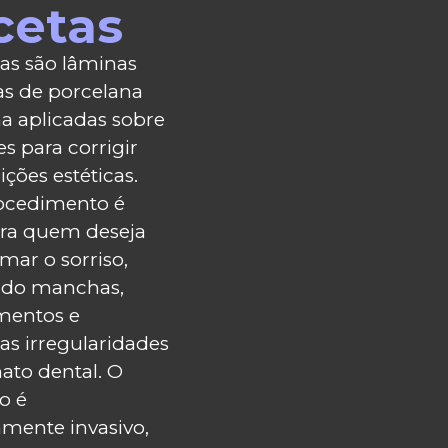
cetas
tas são lâminas
nas de porcelana
na aplicadas sobre
s para corrigir
ções estéticas.
ocedimento é
ara quem deseja
mar o sorriso,
ndo manchas,
mentos e
s irregularidades
ato dental. O
o é
mente invasivo,