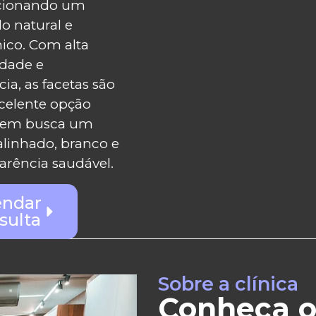
cionando um
do natural e
co. Com alta
idade e
cia, as facetas são
celente opção
uem busca um
 alinhado, branco e
rência saudável.
ndar
sulta
Sobre a clínica
Conheça o