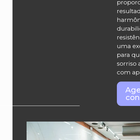
propor
resulta
harmôni
durabil
resistên
uma ex
para q
sorriso
com apa
Age
con