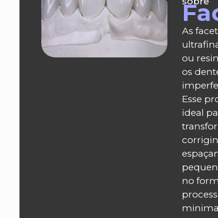
sobre
Fa
As face
ultrafi
ou resi
os dente
imperfei
Esse pr
ideal p
transfor
corrigi
espaça
pequena
no form
process
minima